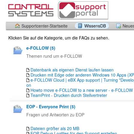
Supportcenter-Startseite
WissensDB
Neues
Klicken Sie auf die Kategorie, um die FAQs zu sehen.
e-FOLLOW (5)
Themen rund um e-FOLLOW
Datenbank als eigenen Dienst laufen lassen
Drucken mit Edge oder anderen Windows 10 Apps (X
e-FOLLOW Cloud | eBX App support | Turning "Devel
on
Howto move e-FOLLOW to a new server - e-FOLLOW
TeamPrint - Drucken durch Stellvertreter
EOP - Everyone Print (5)
Fragen und Antworten zu EOP
Dateien größer als 20 MB
EOP Debug Logfiles für den Support erstellen